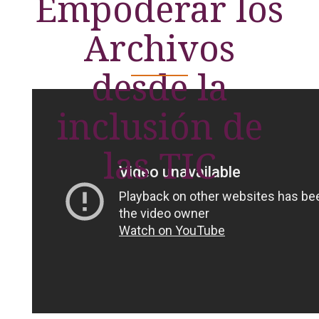
Empoderar los
Archivos
desde la
inclusión de
las TIC