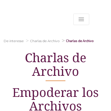
Pular
para
AUA Events
o
Toggle
conteúdo
navigation
principal
De interesse
Charlas de Archivo
Charlas de Archivo
Charlas de
Archivo
Empoderar los
Archivos